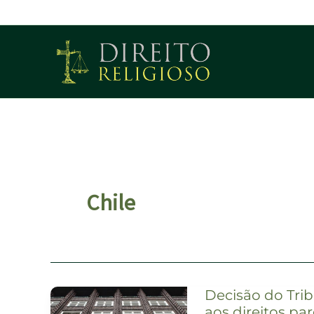
Ir
para
o
conteúdo
Chile
Decisão do Trib
aos direitos pa