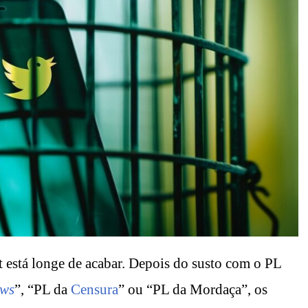
t está longe de acabar. Depois do susto com o PL
ews
”, “PL da
Censura
” ou “PL da Mordaça”, os