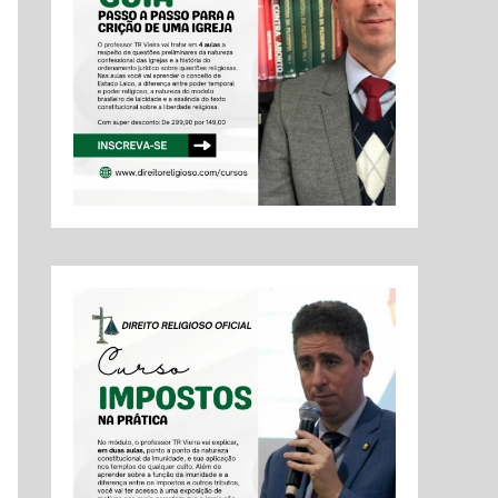
o
r
: