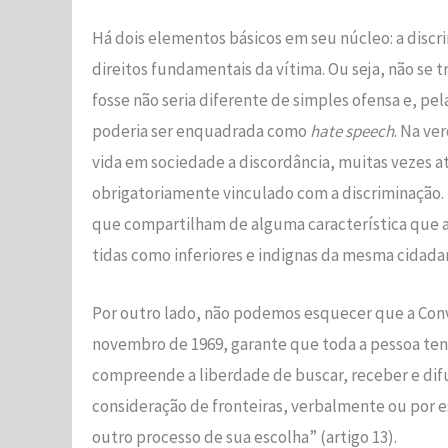
Há dois elementos básicos em seu núcleo: a discrim
direitos fundamentais da vítima. Ou seja, não se 
fosse não seria diferente de simples ofensa e, pe
poderia ser enquadrada como
hate speech
. Na ve
vida em sociedade a discordância, muitas vezes a
obrigatoriamente vinculado com a discriminação.
que compartilham de alguma característica que a
tidas como inferiores e indignas da mesma cidadan
Por outro lado, não podemos esquecer que a Con
novembro de 1969, garante que toda a pessoa ten
compreende a liberdade de buscar, receber e difu
consideração de fronteiras, verbalmente ou por e
outro processo de sua escolha” (artigo 13).