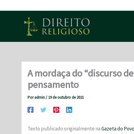
Ir
para
o
conteúdo
A mordaça do “discurso de 
pensamento
Por
admin
/
19 de outubro de 2021
Texto publicado originalmente na
Gazeta do Pov