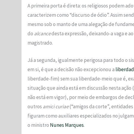
A primeira porta é direta: os religiosos podem ado
caracterizem como “discurso de ódio”. Assim send
mesmo sob o manto de uma alegação de fundamen
do
alcance
desta expressão, deixando-a vaga e ao 
magistrado.
Já a segunda, igualmente perigosa para todo o si
em si, é que a decisão não excepcionou a
liberdad
liberdade-fim) sem sua liberdade-meio que é, ex
situação que ainda está em discussão nesta ação (
não está em vigor), por meio de embargos de dec
outros
amici curiae
(“amigos da corte”, entidades
figuram como auxiliares especializados no julgame
o ministro
Nunes Marques
.