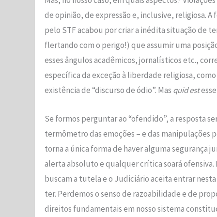
Mas, no nosso caso, em quais aspectos? Violações à
de opinião, de expressão e, inclusive, religiosa.
pelo STF acabou por criar a inédita situação de 
flertando com o perigo!) que assumir uma posiç
esses ângulos acadêmicos, jornalísticos etc., corr
específica da exceção à liberdade religiosa, como j
existência de “discurso de ódio”. Mas
quid est
esse
Se formos perguntar ao “ofendido”, a resposta ser
termômetro das emoções – e das manipulações pes
torna a única forma de haver alguma segurança ju
alerta absoluto e qualquer crítica soará ofensiv
buscam a tutela e o Judiciário aceita entrar nest
ter. Perdemos o senso de razoabilidade e de prop
direitos fundamentais em nosso sistema constitu