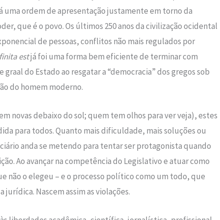
e há uma ordem de apresentação justamente em torno da
er, que é o povo. Os últimos 250 anos da civilização ocidental
onencial de pessoas, conflitos não mais regulados por
inita est
já foi uma forma bem eficiente de terminar com
e graal do Estado ao resgatar a “democracia” dos gregos sob
nação do homem moderno.
em novas debaixo do sol; quem tem olhos para ver veja), estes
ida para todos. Quanto mais dificuldade, mais soluções ou
diciário anda se metendo para tentar ser protagonista quando
ição. Ao avançar na competência do Legislativo e atuar como
que não o elegeu – e o processo político como um todo, que
a jurídica. Nascem assim as violações.