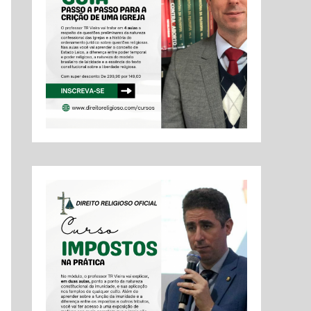
o
r
: