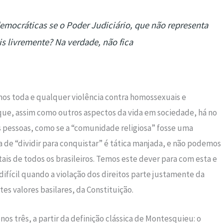
democráticas se o Poder Judiciário, que não representa
is livremente? Na verdade, não fica
os toda e qualquer violência contra homossexuais e
 que, assim como outros aspectos da vida em sociedade, há no
s pessoas, como se a “comunidade religiosa” fosse uma
 de “dividir para conquistar” é tática manjada, e não podemos
tais de todos os brasileiros. Temos este dever para com esta e
 difícil quando a violação dos direitos parte justamente da
es valores basilares, da Constituição.
os três, a partir da definição clássica de Montesquieu: o