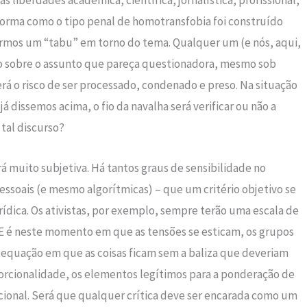
s liberdades acadêmica, científica, jornalística, profissional,
 A forma como o tipo penal de homotransfobia foi construído
termos um “tabu” em torno do tema. Qualquer um (e nós, aqui,
ão sobre o assunto que pareça questionadora, mesmo sob
erá o risco de ser processado, condenado e preso. Na situação
á dissemos acima, o fio da navalha será verificar ou não a
 tal discurso?
á muito subjetiva. Há tantos graus de sensibilidade no
soais (e mesmo algorítmicas) – que um critério objetivo se
rídica. Os ativistas, por exemplo, sempre terão uma escala de
a. E é neste momento em que as tensões se esticam, os grupos
a equação em que as coisas ficam sem a baliza que deveriam
orcionalidade, os elementos legítimos para a ponderação de
cional. Será que qualquer crítica deve ser encarada como um